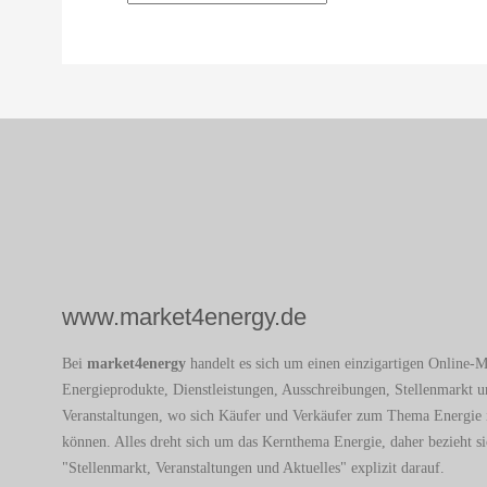
Alternative:
www.market4energy.de
Bei
market4energy
handelt es sich um einen einzigartigen Online-M
Energieprodukte, Dienstleistungen, Ausschreibungen, Stellenmarkt 
Veranstaltungen, wo sich Käufer und Verkäufer zum Thema Energie 
können. Alles dreht sich um das Kernthema Energie, daher bezieht si
"Stellenmarkt, Veranstaltungen und Aktuelles" explizit darauf.