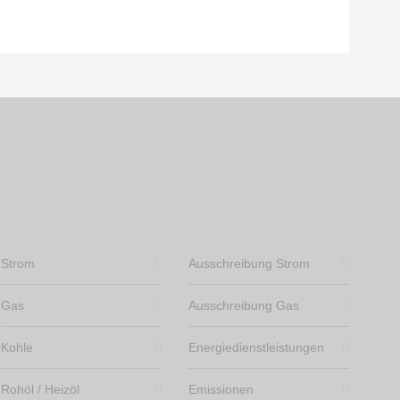
Strom
Ausschreibung Strom
Gas
Ausschreibung Gas
Kohle
Energiedienstleistungen
Rohöl / Heizöl
Emissionen