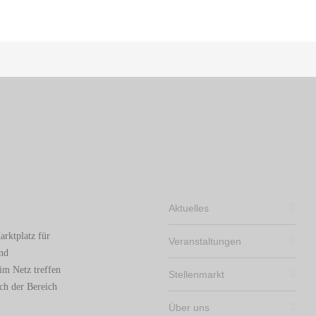
Aktuelles
arktplatz für
Veranstaltungen
und
im Netz treffen
Stellenmarkt
ch der Bereich
Über uns