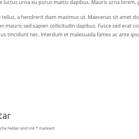
 luctus urna eu purus mattis dapibus. Mauris urna lorem, gravi
 tellus, a hendrerit diam maximus ut. Maecenas sit amet di
n mauris sed sapien sollicitudin dapibus. Fusce sed erat co
lacus tincidunt nec. Interdum et malesuada fames ac ante ips
tar
iche Felder sind mit
*
markiert